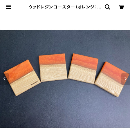
ウッドレジンコースター（オレンジ：栗
の木）mawore-c0026 | mawore