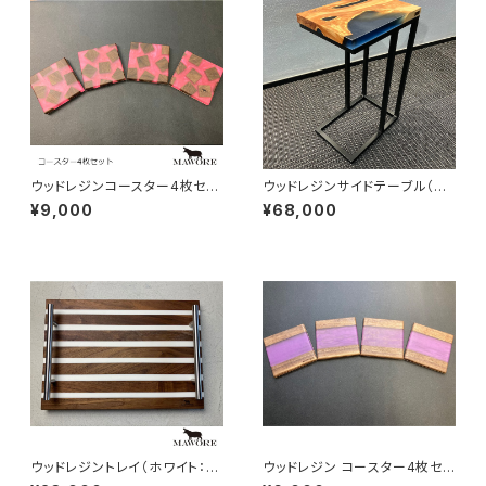
ウッドレジンコースター4枚セッ
ウッドレジンサイドテーブル（ブ
ト（レッド：ウァルナット）mawor
ルー：貝塚伊吹）mawore-t00
¥9,000
¥68,000
e-c0002
9
ウッドレジントレイ（ホワイト：ウ
ウッドレジン コースター4枚セッ
ォルナット）mawore-r001
ト（パープル：ウォルナット）maw