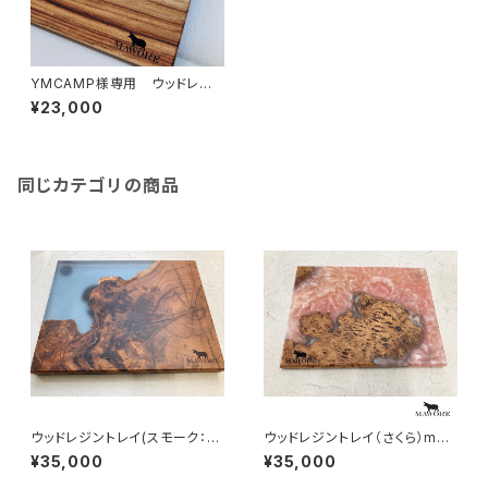
YMCAMP様専用 ウッドレジ
ントレイ
¥23,000
同じカテゴリの商品
ウッドレジントレイ(スモーク：あ
ウッドレジントレイ（さくら）maw
んずの木)mawore-r013
ore-r012
¥35,000
¥35,000