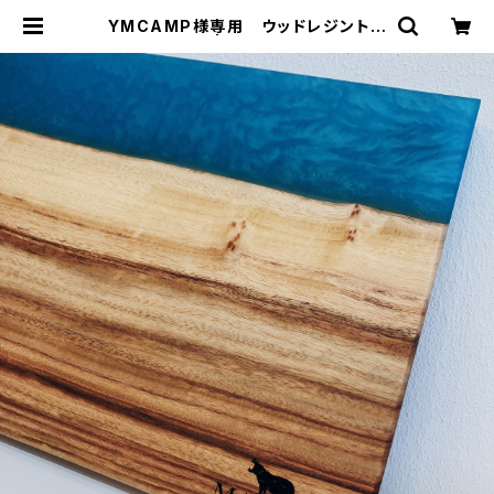
YMCAMP様専用 ウッドレジントレ
イ | mawore